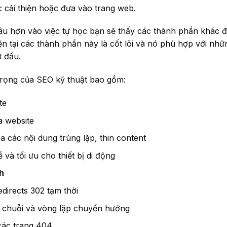
c cải thiện hoặc đưa vào trang web.
âu hơn vào việc tự học bạn sẽ thấy các thành phần khác đ
n tại các thành phần này là cốt lõi và nó phù hợp với nhữ
t đầu.
trọng của SEO kỹ thuật bao gồm:
ite
a website
a các nội dung trùng lặp, thin content
 và tối ưu cho thiết bị di động
h
edirects 302 tạm thời
 chuỗi và vòng lặp chuyển hướng
các trang 404