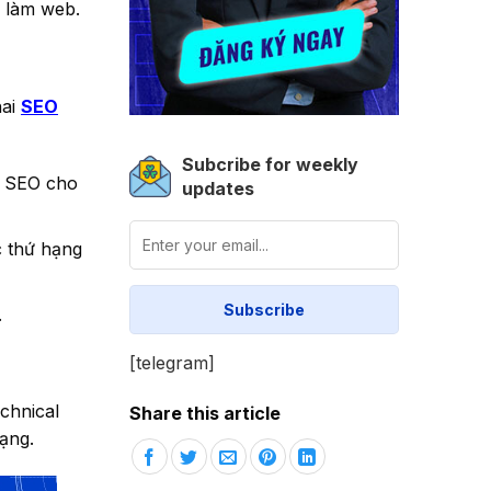
 làm web.
hai
SEO
Subcribe for weekly
t SEO cho
updates
c thứ hạng
.
[telegram]
chnical
Share this article
ạng.