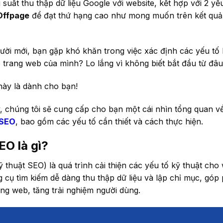
u suất thu thập dữ liệu Google với website, kết hợp với 2 yế
Offpage
để đạt thứ hạng cao như mong muốn trên kết quả
gười mới, bạn gặp khó khăn trong việc xác định các yếu tố 
 trang web của mình? Lo lắng vì không biết bắt đầu từ đâ
 này là dành cho bạn!
y, chúng tôi sẽ cung cấp cho bạn một cái nhìn tổng quan 
 SEO
, bao gồm các yếu tố cần thiết và cách thực hiện.
EO là gì?
 thuật SEO) là quá trình cải thiện các yếu tố kỹ thuật cho 
 cụ tìm kiếm dễ dàng thu thập dữ liệu và lập chỉ mục, góp 
ang web, tăng trải nghiệm người dùng.