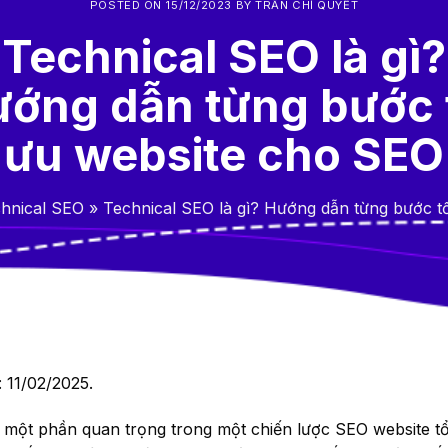
POSTED ON
15/12/2023
BY
TRẦN CHÍ QUYẾT
Technical SEO là gì?
ớng dẫn từng bước 
ưu website cho SEO
hnical SEO
»
Technical SEO là gì? Hướng dẫn từng bước t
: 11/02/2025.
 một phần quan trọng trong một chiến lược SEO website tổ