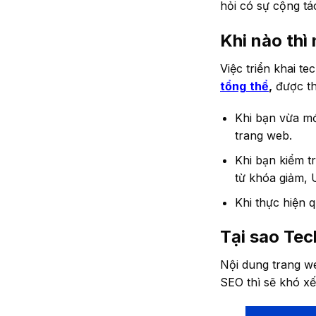
hỏi có sự cộng tá
Khi nào thì
Việc triển khai t
tổng
thể
,
được th
Khi bạn vừa mớ
trang web.
Khi bạn kiểm t
từ khóa giảm, 
Khi thực hiện 
Tại sao Tec
Nội dung trang w
SEO thì sẽ khó xế