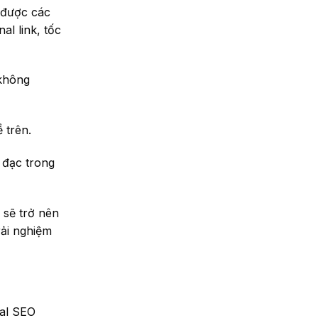
 được các
al link, tốc
 không
 trên.
 đạc trong
 sẽ trở nên
rải nghiệm
al SEO