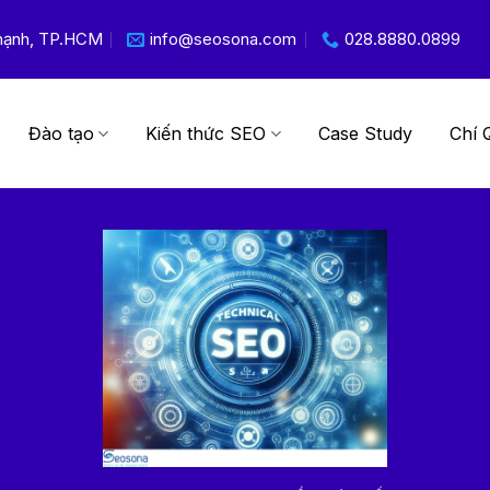
 Thạnh, TP.HCM
info@seosona.com
028.8880.0899
Đào tạo
Kiến thức SEO
Case Study
Chí 