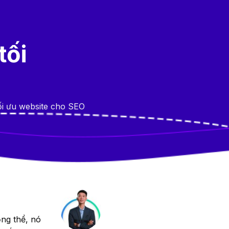
tối
ối ưu website cho SEO
ng thể, nó