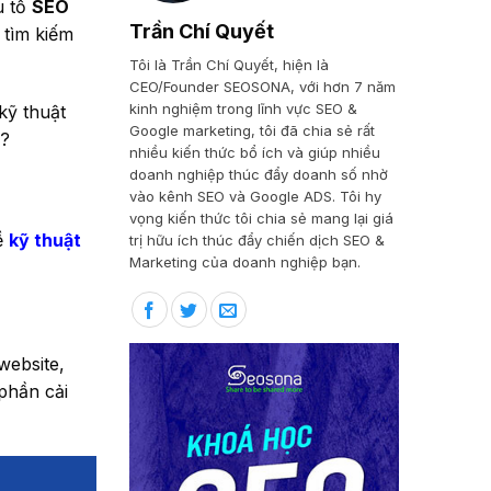
u tố
SEO
Trần Chí Quyết
 tìm kiếm
Tôi là Trần Chí Quyết, hiện là
CEO/Founder SEOSONA, với hơn 7 năm
kinh nghiệm trong lĩnh vực SEO &
kỹ thuật
Google marketing, tôi đã chia sẻ rất
u?
nhiều kiến thức bổ ích và giúp nhiều
doanh nghiệp thúc đẩy doanh số nhờ
vào kênh SEO và Google ADS. Tôi hy
vọng kiến thức tôi chia sẻ mang lại giá
về
kỹ thuật
trị hữu ích thúc đẩy chiến dịch SEO &
Marketing của doanh nghiệp bạn.
website,
phần cải