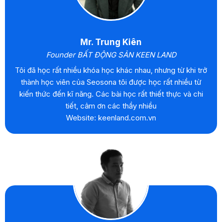
Mr. Trung Kiên
Founder BẤT ĐỘNG SẢN KEEN LAND
Tôi đã học rất nhiều khóa học khác nhau, nhưng từ khi trở
thành học viên của Seosona tôi được học rất nhiều từ
kiến thức đến kĩ năng. Các bài học rất thiết thực và chi
tiết, cảm ơn các thầy nhiều
Website: keenland.com.vn