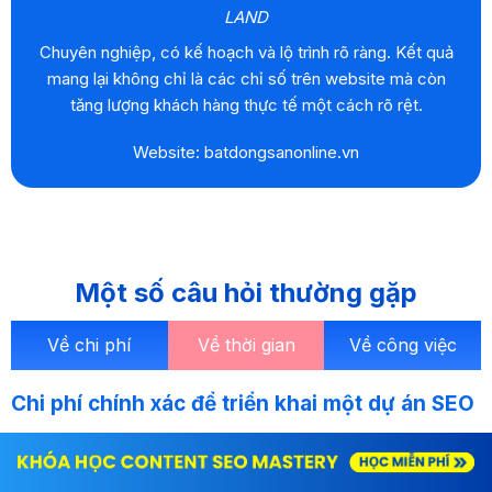
LAND
Chuyên nghiệp, có kế hoạch và lộ trình rõ ràng. Kết quả
mang lại không chỉ là các chỉ số trên website mà còn
tăng lượng khách hàng thực tế một cách rõ rệt.
Website: batdongsanonline.vn
Một số câu hỏi thường gặp
Về chi phí
Về thời gian
Về công việc
Chi phí chính xác để triển khai một dự án SEO
Để có một báo giá dịch vụ SEO chính xác, SEOSONA cần
những thông tin cụ thể về doanh nghiệp, sản phẩm/dịch vụ từ