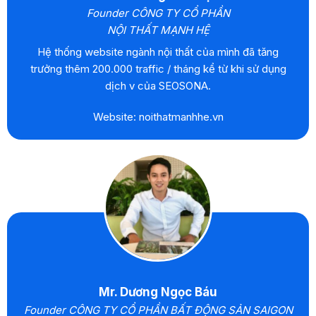
Founder CÔNG TY CỔ PHẦN
NỘI THẤT MẠNH HỆ
Hệ thống website ngành nội thất của mình đã tăng
trưởng thêm 200.000 traffic / tháng kể từ khi sử dụng
dịch v của SEOSONA.
Website: noithatmanhhe.vn
Mr. Dương Ngọc Báu
Founder CÔNG TY CỔ PHẦN BẤT ĐỘNG SẢN SAIGON