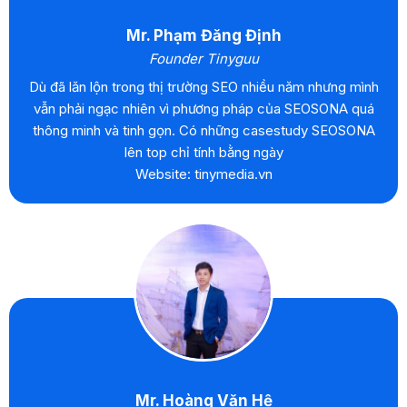
Mr. Phạm Đăng Định
Founder Tinyguu
Dù đã lăn lộn trong thị trường SEO nhiều năm nhưng mình
vẫn phải ngạc nhiên vì phương pháp của SEOSONA quá
thông minh và tinh gọn. Có những casestudy SEOSONA
lên top chỉ tính bằng ngày
Website: tinymedia.vn
Mr. Hoàng Văn Hệ