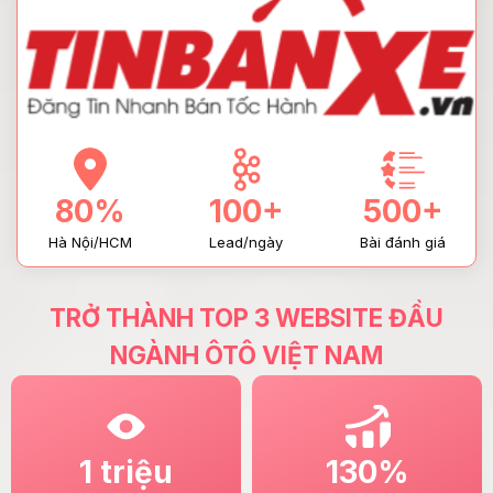
80%
100+
500+
Hà Nội/HCM
Lead/ngày
Bài đánh giá
TRỞ THÀNH TOP 3 WEBSITE ĐẦU
NGÀNH ÔTÔ VIỆT NAM
1 triệu
130%