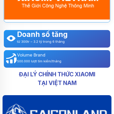
Doanh số tăng
từ 300tr – 3.2 tỷ trong 6 tháng
Volume Brand
500.000 lượt tìm kiếm/tháng
ĐẠI LÝ CHÍNH THỨC XIAOMI
TẠI VIỆT NAM