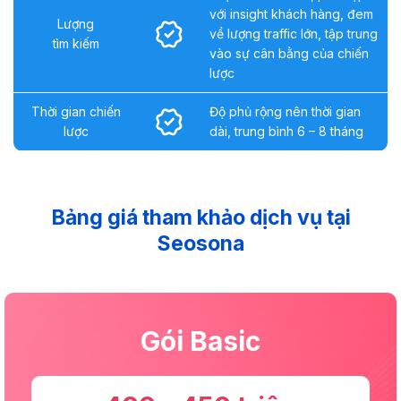
với insight khách hàng, đem
Lượng
về lượng traffic lớn, tập trung
tìm kiếm
vào sự cân bằng của chiến
lược
Thời gian chiến
Độ phủ rộng nên thời gian
lược
dài, trung bình 6 – 8 tháng
Bảng giá tham khảo dịch vụ tại
Seosona
Gói Basic