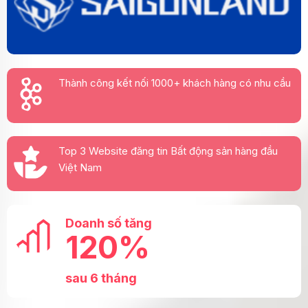
Thành công kết nối 1000+ khách hàng có nhu cầu
Top 3 Website đăng tin Bất động sản hàng đầu
Việt Nam
Doanh số tăng
120%
sau 6 tháng