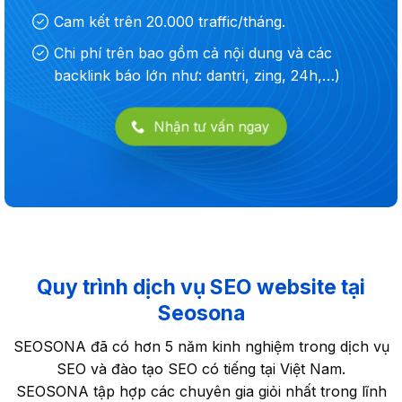
Cam kết trên 20.000 traffic/tháng.
Chi phí trên bao gồm cả nội dung và các
backlink báo lớn như: dantri, zing, 24h,…)
Nhận tư vấn ngay
Quy trình dịch vụ SEO website tại
Seosona
SEOSONA đã có hơn 5 năm kinh nghiệm trong dịch vụ
SEO và đào tạo SEO có tiếng tại Việt Nam.
SEOSONA tập hợp các chuyên gia giỏi nhất trong lĩnh