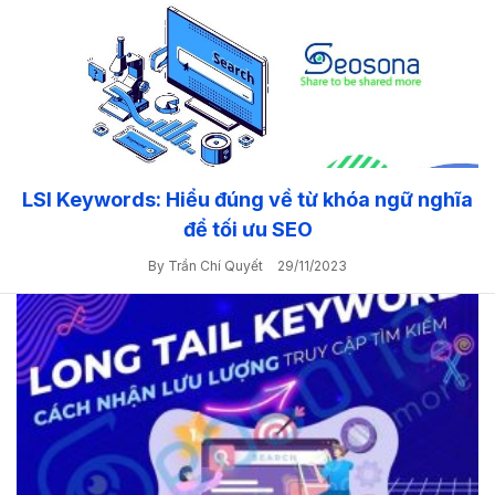
LSI Keywords: Hiểu đúng về từ khóa ngữ nghĩa
để tối ưu SEO
By Trần Chí Quyết
29/11/2023