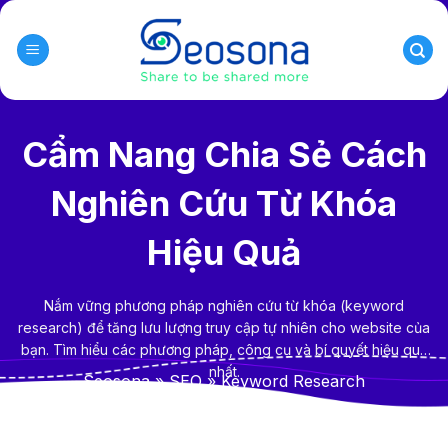
Skip
to
content
Cẩm Nang Chia Sẻ Cách
Nghiên Cứu Từ Khóa
Hiệu Quả
Nắm vững phương pháp nghiên cứu từ khóa (keyword
research) để tăng lưu lượng truy cập tự nhiên cho website của
bạn. Tìm hiểu các phương pháp, công cụ và bí quyết hiệu quả
nhất.
Seosona
»
SEO
»
Keyword Research