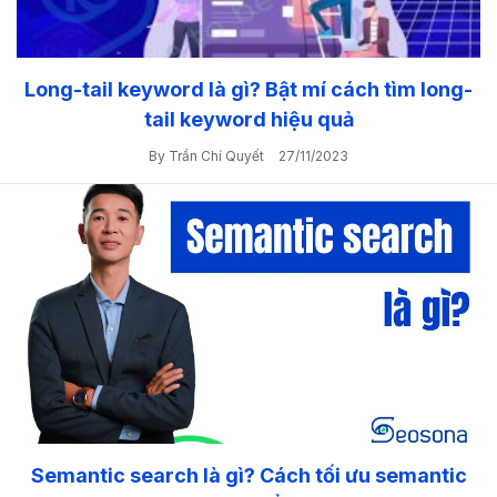
Long-tail keyword là gì? Bật mí cách tìm long-
tail keyword hiệu quả
By Trần Chí Quyết
27/11/2023
Semantic search là gì? Cách tối ưu semantic