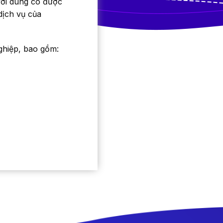
ười dùng có được
dịch vụ của
nghiệp, bao gồm: