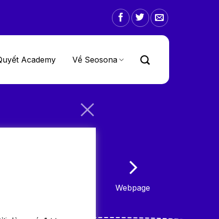
Quyết Academy
Về Seosona
Webpage