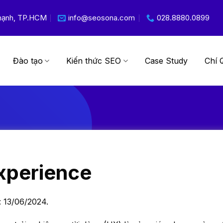
 Thạnh, TP.HCM
info@seosona.com
028.8880.0899
Đào tạo
Kiến thức SEO
Case Study
Chí 
xperience
: 13/06/2024.