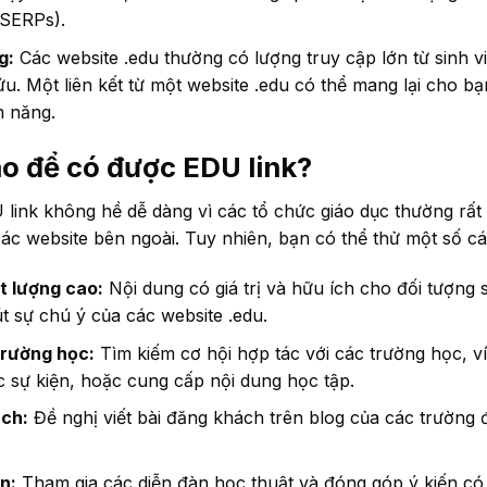
(SERPs).
g:
Các website .edu thường có lượng truy cập lớn từ sinh vi
u. Một liên kết từ một website .edu có thể mang lại cho bạ
m năng.
o để có được EDU link?
link không hề dễ dàng vì các tổ chức giáo dục thường rất
 các website bên ngoài. Tuy nhiên, bạn có thể thử một số c
t lượng cao:
Nội dung có giá trị và hữu ích cho đối tượng s
út sự chú ý của các website .edu.
trường học:
Tìm kiếm cơ hội hợp tác với các trường học, ví 
 sự kiện, hoặc cung cấp nội dung học tập.
ách:
Đề nghị viết bài đăng khách trên blog của các trường 
n:
Tham gia các diễn đàn học thuật và đóng góp ý kiến có g