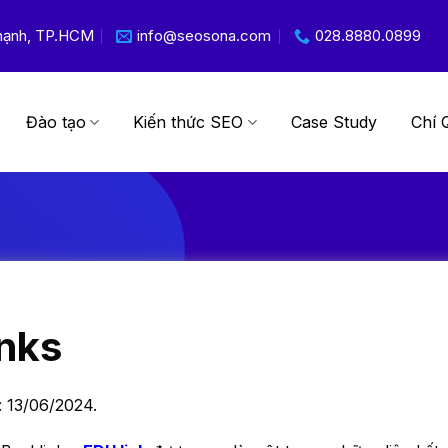
 Thạnh, TP.HCM
info@seosona.com
028.8880.0899
Đào tạo
Kiến thức SEO
Case Study
Chí 
inks
: 13/06/2024.