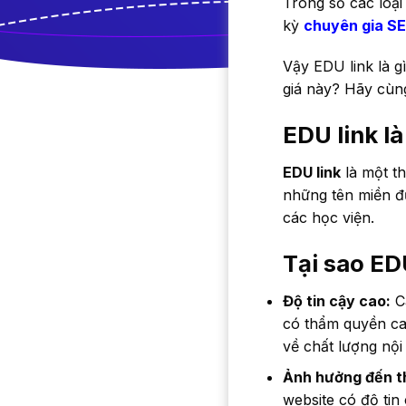
Trong số các loại
kỳ
chuyên gia S
Vậy EDU link là g
giá này? Hãy cùng 
EDU link là
EDU link
là một th
những tên miền đ
các học viện.
Tại sao ED
Độ tin cậy cao:
Cá
có thẩm quyền cao
về chất lượng nội
Ảnh hưởng đến t
website có độ tin