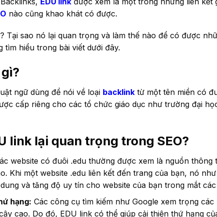
 Backlinks,
EDU link
được xem là một trong những liên kết g
EO
nào cũng khao khát có được.
ì? Tại sao nó lại quan trọng và làm thế nào để có được nhữ
tìm hiểu trong bài viết dưới đây.
 gì?
uật ngữ dùng để nói về loại
backlink
từ một tên miền có đuô
ược cấp riêng cho các tổ chức giáo dục như trường đại họ
U link lại quan trọng trong SEO?
c website có đuôi .edu thường được xem là nguồn thông ti
. Khi một website .edu liên kết đến trang của bạn, nó nh
 dung và tăng độ uy tín cho website của bạn trong mắt các
hứ hạng:
Các công cụ tìm kiếm như Google xem trọng các l
 cậy cao. Do đó, EDU link có thể giúp cải thiện thứ hạng củ