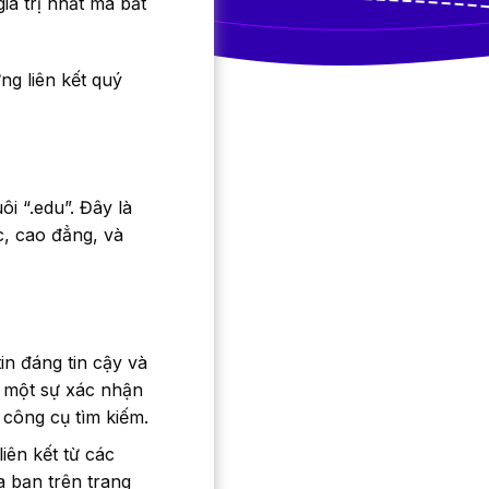
iá trị nhất mà bất
ng liên kết quý
i “.edu”. Đây là
c, cao đẳng, và
n đáng tin cậy và
ư một sự xác nhận
 công cụ tìm kiếm.
iên kết từ các
a bạn trên trang