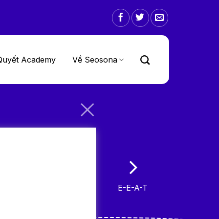
Quyết Academy
Về Seosona
E-E-A-T