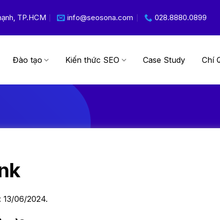
 Thạnh, TP.HCM
info@seosona.com
028.8880.0899
Đào tạo
Kiến thức SEO
Case Study
Chí 
ink
: 13/06/2024.