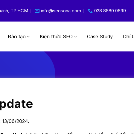
 Thạnh, TP.HCM
info@seosona.com
028.8880.0899
Đào tạo
Kiến thức SEO
Case Study
Chí 
pdate
: 13/06/2024.