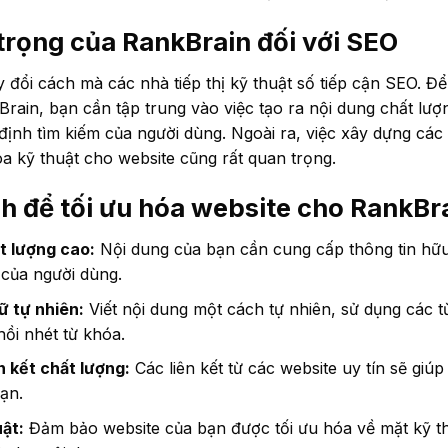
rọng của RankBrain đối với SEO
 đổi cách mà các nhà tiếp thị kỹ thuật số tiếp cận SEO. Để
rain, bạn cần tập trung vào việc tạo ra nội dung chất lượ
định tìm kiếm của người dùng. Ngoài ra, việc xây dựng các l
óa kỹ thuật cho website cũng rất quan trọng.
h để tối ưu hóa website cho RankBr
t lượng cao:
Nội dung của bạn cần cung cấp thông tin hữu 
 của người dùng.
 tự nhiên:
Viết nội dung một cách tự nhiên, sử dụng các 
hồi nhét từ khóa.
n kết chất lượng:
Các liên kết từ các website uy tín sẽ giúp
ạn.
ật:
Đảm bảo website của bạn được tối ưu hóa về mặt kỹ t