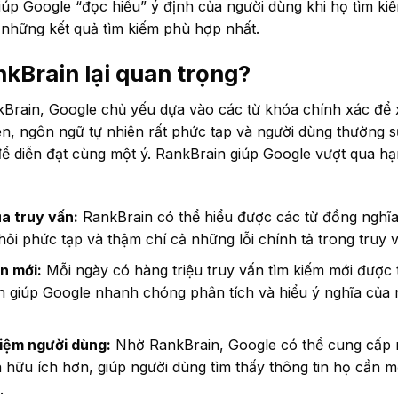
iúp Google “đọc hiểu” ý định của người dùng khi họ tìm kiế
 những kết quả tìm kiếm phù hợp nhất.
nkBrain lại quan trọng?
kBrain, Google chủ yếu dựa vào các từ khóa chính xác để 
ên, ngôn ngữ tự nhiên rất phức tạp và người dùng thường 
ể diễn đạt cùng một ý. RankBrain giúp Google vượt qua h
a truy vấn:
RankBrain có thể hiểu được các từ đồng nghĩa,
ỏi phức tạp và thậm chí cả những lỗi chính tả trong truy v
n mới:
Mỗi ngày có hàng triệu truy vấn tìm kiếm mới được 
n giúp Google nhanh chóng phân tích và hiểu ý nghĩa của
hiệm người dùng:
Nhờ RankBrain, Google có thể cung cấp 
 hữu ích hơn, giúp người dùng tìm thấy thông tin họ cần 
.