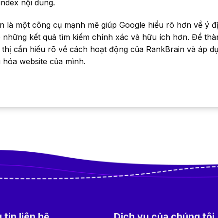
index nội dung.
 là một công cụ mạnh mẽ giúp Google hiểu rõ hơn về ý đ
 những kết quả tìm kiếm chính xác và hữu ích hơn. Để thà
 thị cần hiểu rõ về cách hoạt động của RankBrain và áp d
 hóa website của mình.
tin liên hệ
Dịch vụ của chúng tôi