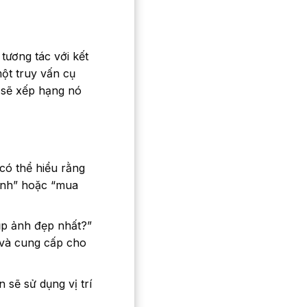
tương tác với kết
ột truy vấn cụ
à sẽ xếp hạng nó
có thể hiểu rằng
minh” hoặc “mua
ụp ảnh đẹp nhất?”
 và cung cấp cho
sẽ sử dụng vị trí