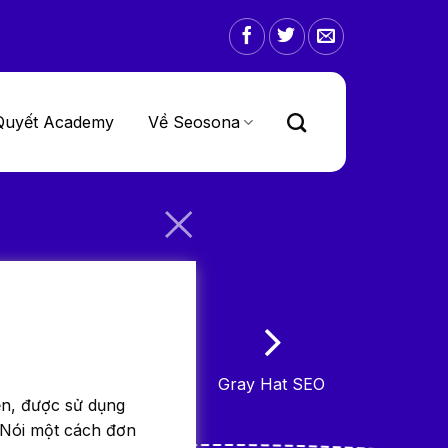
Quyết Academy
Về Seosona
Gray Hat SEO
ển, được sử dụng
. Nói một cách đơn