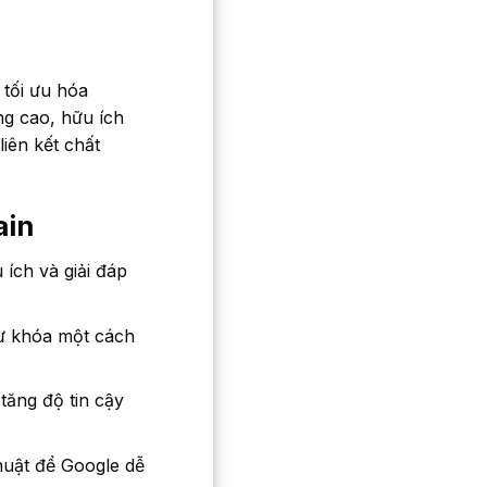
 tối ưu hóa
ng cao, hữu ích
iên kết chất
ain
ích và giải đáp
từ khóa một cách
 tăng độ tin cậy
huật để Google dễ