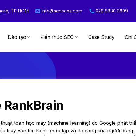
 Thạnh, TP.HCM
info@seosona.com
028.8880.0899
Đào tạo
Kiến thức SEO
Case Study
Chí 
 RankBrain
 thuật toán học máy (machine learning) do Google phát tri
các truy vấn tìm kiếm phức tạp và đa dạng của người dùng