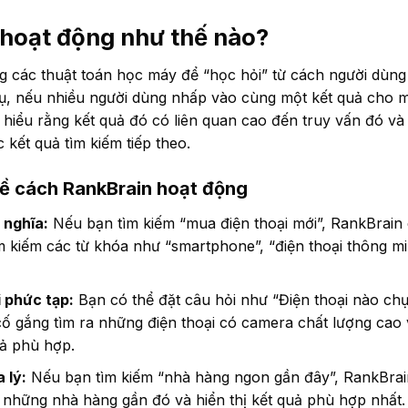
hoạt động như thế nào?
 các thuật toán học máy để “học hỏi” từ cách người dùng 
dụ, nếu nhiều người dùng nhấp vào cùng một kết quả cho m
 hiểu rằng kết quả đó có liên quan cao đến truy vấn đó v
 kết quả tìm kiếm tiếp theo.
về cách RankBrain hoạt động
 nghĩa:
Nếu bạn tìm kiếm “mua điện thoại mới”, RankBrain 
m kiếm các từ khóa như “smartphone”, “điện thoại thông 
i phức tạp:
Bạn có thể đặt câu hỏi như “Điện thoại nào ch
cố gắng tìm ra những điện thoại có camera chất lượng cao
ả phù hợp.
 lý:
Nếu bạn tìm kiếm “nhà hàng ngon gần đây”, RankBrain 
 những nhà hàng gần đó và hiển thị kết quả phù hợp nhất.