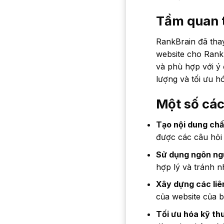
Tầm quan t
RankBrain đã thay
website cho RankB
và phù hợp với ý 
lượng và tối ưu h
Một số các
Tạo nội dung chấ
được các câu hỏi
Sử dụng ngôn ngữ
hợp lý và tránh n
Xây dựng các liê
của website của b
Tối ưu hóa kỹ thu