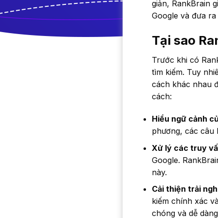
giản, RankBrain g
Google và đưa ra
Tại sao Ra
Trước khi có Ran
tìm kiếm. Tuy nhi
cách khác nhau đ
cách:
Hiểu ngữ cảnh củ
phương, các câu h
Xử lý các truy vấ
Google. RankBrai
này.
Cải thiện trải ng
kiếm chính xác và
chóng và dễ dàng