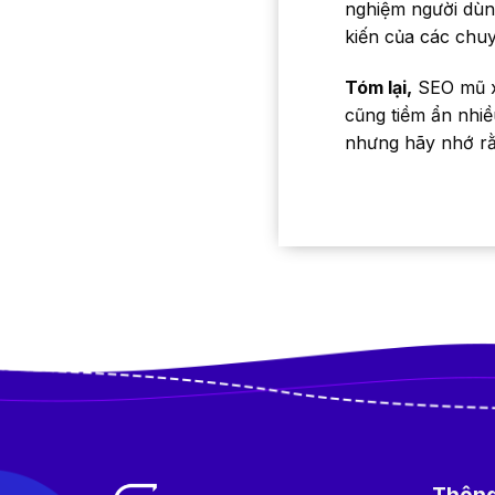
nghiệm người dùn
kiến của các chuy
Tóm lại,
SEO mũ xá
cũng tiềm ẩn nhiề
nhưng hãy nhớ rằ
Thông 