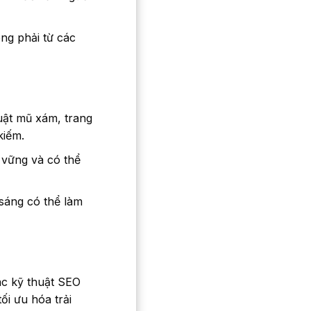
ng phải từ các
uật mũ xám, trang
kiếm.
vững và có thể
sáng có thể làm
ác kỹ thuật SEO
ối ưu hóa trải