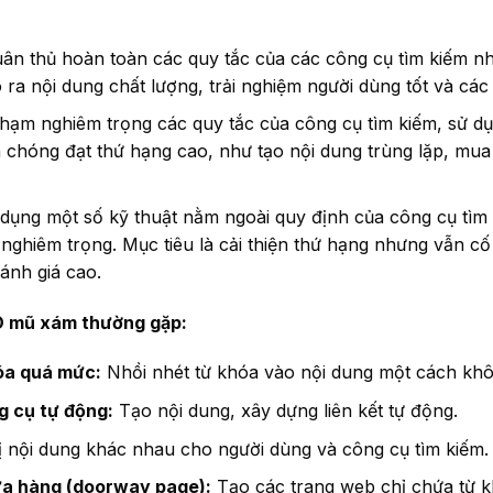
ân thủ hoàn toàn các quy tắc của các công cụ tìm kiếm nh
 ra nội dung chất lượng, trải nghiệm người dùng tốt và các l
hạm nghiêm trọng các quy tắc của công cụ tìm kiếm, sử dụ
 chóng đạt thứ hạng cao, như tạo nội dung trùng lặp, mua l
dụng một số kỹ thuật nằm ngoài quy định của công cụ tìm
ghiêm trọng. Mục tiêu là cải thiện thứ hạng nhưng vẫn cố
ánh giá cao.
O mũ xám thường gặp:
óa quá mức:
Nhồi nhét từ khóa vào nội dung một cách khô
g cụ tự động:
Tạo nội dung, xây dựng liên kết tự động.
ị nội dung khác nhau cho người dùng và công cụ tìm kiếm.
ửa hàng (doorway page):
Tạo các trang web chỉ chứa từ k