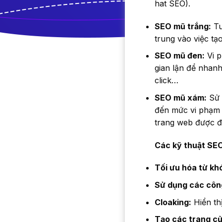
hat SEO).
SEO mũ trắng:
Tu
trung vào việc tạo
SEO mũ đen:
Vi p
gian lận để nhanh
click…
SEO mũ xám:
Sử 
đến mức vi phạm n
trang web được đ
Các kỹ thuật SE
Tối ưu hóa từ kh
Sử dụng các côn
Cloaking:
Hiển th
Tạo các trang c