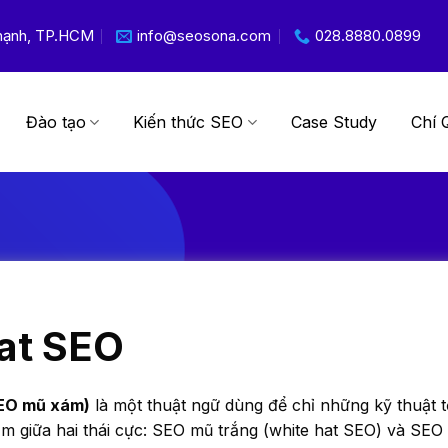
 Thạnh, TP.HCM
info@seosona.com
028.8880.0899
Đào tạo
Kiến thức SEO
Case Study
Chí 
at SEO
EO mũ xám)
là một thuật ngữ dùng để chỉ những kỹ thuật 
m giữa hai thái cực: SEO mũ trắng (white hat SEO) và SEO