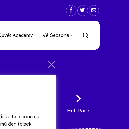
Quyết Academy
Về Seosona
Hub Page
tối ưu hóa công cụ
 mũ đen (black