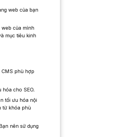
rang web của bạn
g web của mình
à mục tiêu kinh
ại CMS phù hợp
u hóa cho SEO.
n tối ưu hóa nội
m từ khóa phù
 Bạn nên sử dụng