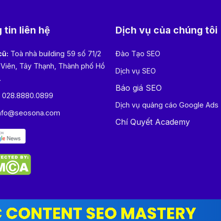
tin liên hệ
Dịch vụ của chúng tôi
cũ:
Toà nhà building 59 số 71/2
Đào Tạo SEO
 Viên, Tây Thạnh, Thành phố Hồ
Dịch vụ SEO
.
Báo giá SEO
:
028.8880.0899
Dịch vụ quảng cáo Google Ads
nfo@seosona.com
Chí Quyết Academy
Copyright © 2023 Homepage by SEOSONA. All right reserved