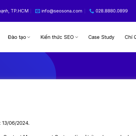
 Thạnh, TP.HCM
info@seosona.com
028.8880.0899
Đào tạo
Kiến thức SEO
Case Study
Chí 
: 13/06/2024.