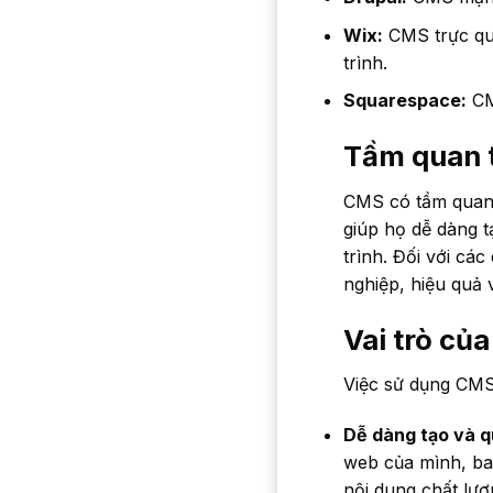
Wix:
CMS trực qua
trình.
Squarespace:
CM
Tầm quan 
CMS có tầm quan 
giúp họ dễ dàng t
trình. Đối với cá
nghiệp, hiệu quả v
Vai trò củ
Việc sử dụng CMS
Dễ dàng tạo và q
web của mình, ba
nội dung chất lượ