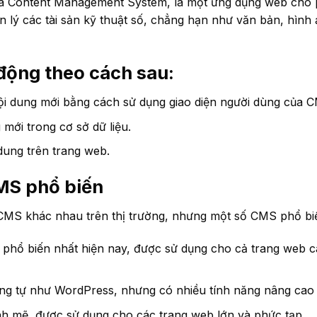
của Content Management System, là một ứng dụng web cho
uản lý các tài sản kỹ thuật số, chẳng hạn như văn bản, hình
động theo cách sau:
ội dung mới bằng cách sử dụng giao diện người dùng của 
mới trong cơ sở dữ liệu.
dung trên trang web.
MS phổ biến
i CMS khác nhau trên thị trường, nhưng một số CMS phổ b
hổ biến nhất hiện nay, được sử dụng cho cả trang web 
g tự như WordPress, nhưng có nhiều tính năng nâng cao
mẽ, được sử dụng cho các trang web lớn và phức tạp.