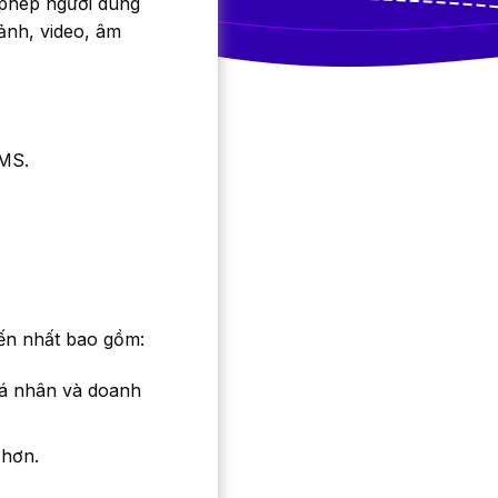
 phép người dùng
 ảnh, video, âm
CMS.
iến nhất bao gồm:
cá nhân và doanh
 hơn.