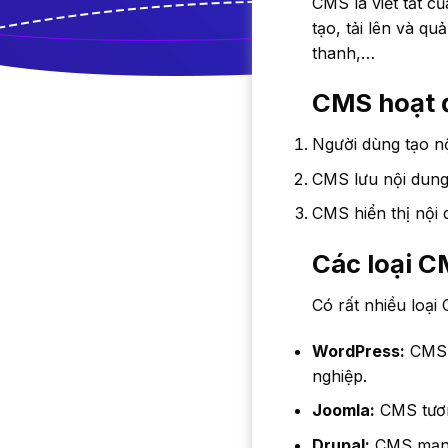
CMS là viết tắt 
tạo, tải lên và q
thanh,…
CMS hoạt 
Người dùng tạo n
CMS lưu nội dung 
CMS hiển thị nội 
Các loại C
Có rất nhiều loạ
WordPress:
CMS p
nghiệp.
Joomla:
CMS tươn
Drupal:
CMS mạnh 