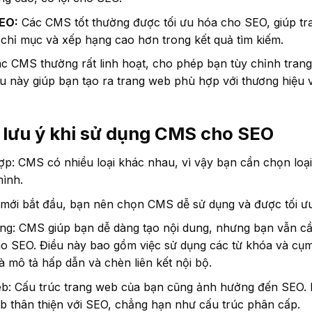
SEO:
Các CMS tốt thường được tối ưu hóa cho SEO, giúp t
chỉ mục và xếp hạng cao hơn trong kết quả tìm kiếm.
c CMS thường rất linh hoạt, cho phép bạn tùy chỉnh tran
u này giúp bạn tạo ra trang web phù hợp với thương hiệu v
 lưu ý khi sử dụng CMS cho SEO
: CMS có nhiều loại khác nhau, vì vậy bạn cần chọn lo
mình.
 mới bắt đầu, bạn nên chọn CMS dễ sử dụng và được tối ư
ung: CMS giúp bạn dễ dàng tạo nội dung, nhưng bạn vẫn cầ
o SEO. Điều này bao gồm việc sử dụng các từ khóa và cụ
và mô tả hấp dẫn và chèn liên kết nội bộ.
eb: Cấu trúc trang web của bạn cũng ảnh hưởng đến SEO.
b thân thiện với SEO, chẳng hạn như cấu trúc phân cấp.