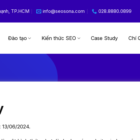
 Thạnh, TP.HCM
info@seosona.com
028.8880.0899
Đào tạo
Kiến thức SEO
Case Study
Chí 
y
: 13/06/2024.