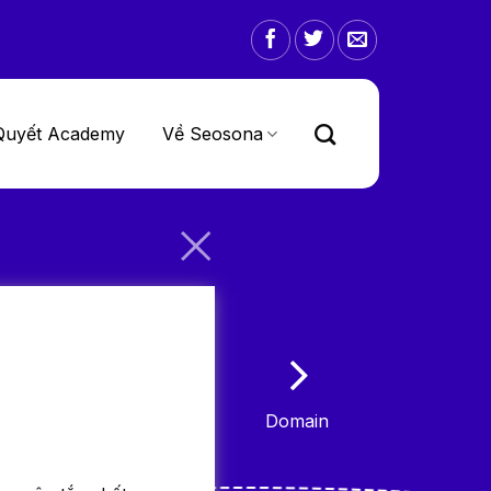
Quyết Academy
Về Seosona
Domain