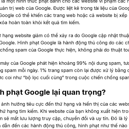
 là một hình thức phạt dành cho các website vi phạm các 
ản trị web của Google. Được liệt kê trong tài liệu của Goog
Google có thể khiến các trang web hoặc cả website bị xếp
xóa hoàn toàn khỏi kết quả tìm kiếm.
 hạng website giảm có thể xảy ra do Google cập nhật thuậ
t Google. Hình phạt Google là hành động thủ công do các 
i chống spam của Google thực hiện, không phải do thuật to
máy của Google phát hiện khoảng 99% nội dung spam, t
ng spam mỗi ngày. 1% trang spam còn lại được xử lý bằng
ợc coi như “bộ lọc cuối cùng” trong cuộc chiến chống spa
nh phạt Google lại quan trọng?
ảnh hưởng tiêu cực đến thứ hạng và hiển thị của các webs
thứ hạng tìm kiếm. Khi website của bạn không xuất hiện tro
n sẽ mất lưu lượng truy cập, chuyển đổi và uy tín. Đó là lý 
 dẫn đến các hành động thủ công, hình phạt như thế nào