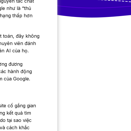
nguyên tắc chất
le như là “thủ
 hạng thấp hơn
t toán, đây không
chuyên viên đánh
án AI của họ.
ương đương
 các hành động
m của Google.
ite cố gắng gian
ng kết quả tìm
do tại sao việc
 và cách khắc