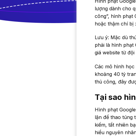
Hình phạt Google
lượng dành cho qu
công”, hình phạt 
hoặc thậm chí bị 
Lưu ý: Mặc dù thứ
phải là hình phạ
giá website từ độ
Các mô hình học 
khoảng 40 tỷ tra
thủ công, đây đư
Tại sao hì
Hình phạt Google 
lận để thao túng 
kiếm, tất nhiên bạ
hiểu nguyên nhân