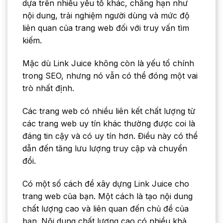
dựa trên nhiều yếu tố khác, chẳng hạn như
nội dung, trải nghiệm người dùng và mức độ
liên quan của trang web đối với truy vấn tìm
kiếm.
Mặc dù Link Juice không còn là yếu tố chính
trong SEO, nhưng nó vẫn có thể đóng một vai
trò nhất định.
Các trang web có nhiều liên kết chất lượng từ
các trang web uy tín khác thường được coi là
đáng tin cậy và có uy tín hơn. Điều này có thể
dẫn đến tăng lưu lượng truy cập và chuyển
đổi.
Có một số cách để xây dựng Link Juice cho
trang web của bạn. Một cách là tạo nội dung
chất lượng cao và liên quan đến chủ đề của
bạn. Nội dung chất lượng cao có nhiều khả