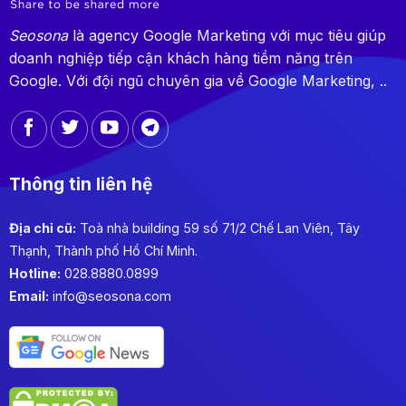
Seosona
là agency Google Marketing với mục tiêu giúp
doanh nghiệp tiếp cận khách hàng tiềm năng trên
Google. Với đội ngũ chuyên gia về Google Marketing, ..
Thông tin liên hệ
Địa chỉ cũ:
Toà nhà building 59 số 71/2 Chế Lan Viên, Tây
Thạnh, Thành phố Hồ Chí Minh.
Hotline:
028.8880.0899
Email:
info@seosona.com