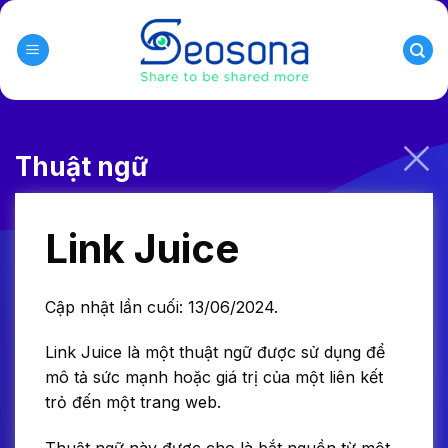
Skip
to
content
Thuật ngữ
Link Juice
Cập nhật lần cuối: 13/06/2024.
Link Juice là một thuật ngữ được sử dụng để
mô tả sức mạnh hoặc giá trị của một liên kết
trỏ đến một trang web.