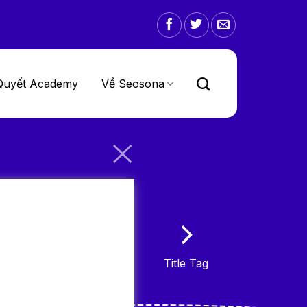
Quyết Academy
Về Seosona
Title Tag