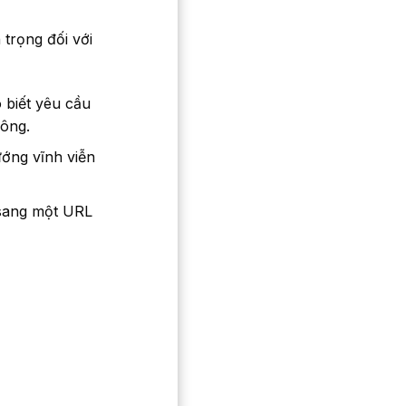
trọng đối với
 biết yêu cầu
công.
ớng vĩnh viễn
 sang một URL