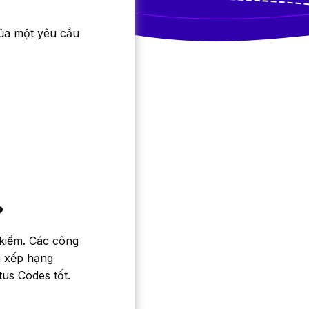
của một yêu cầu
?
 kiếm. Các công
à xếp hạng
us Codes tốt.