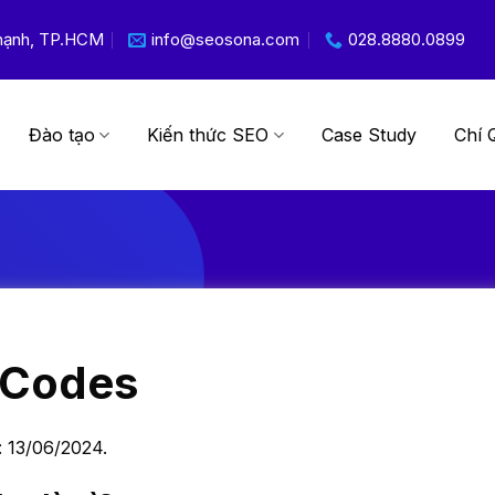
 Thạnh, TP.HCM
info@seosona.com
028.8880.0899
Đào tạo
Kiến thức SEO
Case Study
Chí 
 Codes
: 13/06/2024.