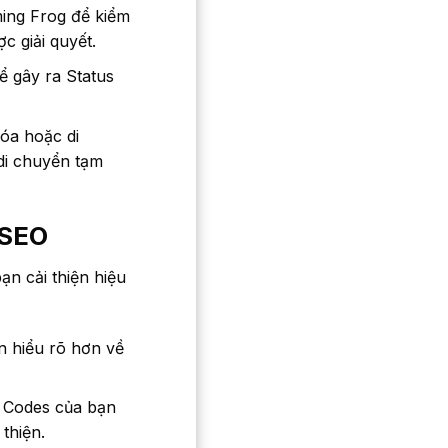
ing Frog để kiểm
c giải quyết.
ể gây ra Status
óa hoặc di
di chuyển tạm
 SEO
n cải thiện hiệu
n hiểu rõ hơn về
 Codes của bạn
thiện.