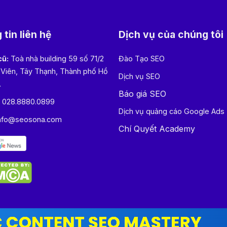
tin liên hệ
Dịch vụ của chúng tôi
cũ:
Toà nhà building 59 số 71/2
Đào Tạo SEO
 Viên, Tây Thạnh, Thành phố Hồ
Dịch vụ SEO
.
Báo giá SEO
:
028.8880.0899
Dịch vụ quảng cáo Google Ads
nfo@seosona.com
Chí Quyết Academy
Copyright © 2023 Homepage by SEOSONA. All right reserved