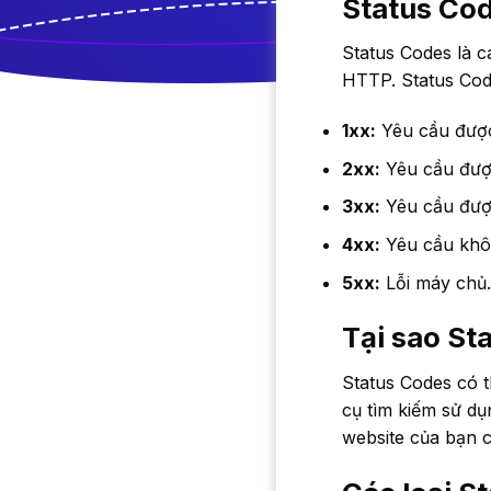
Status Cod
Status Codes là 
HTTP. Status Cod
1xx:
Yêu cầu được
2xx:
Yêu cầu đượ
3xx:
Yêu cầu đượ
4xx:
Yêu cầu khô
5xx:
Lỗi máy chủ.
Tại sao St
Status Codes có 
cụ tìm kiếm sử dụ
website của bạn c