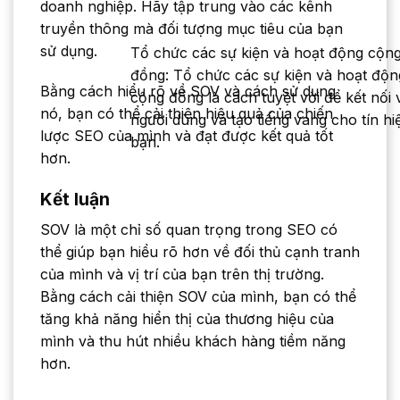
doanh nghiệp. Hãy tập trung vào các kênh
truyền thông mà đối tượng mục tiêu của bạn
sử dụng.
Tổ chức các sự kiện và hoạt động cộn
đồng: Tổ chức các sự kiện và hoạt độn
Bằng cách hiểu rõ về SOV và cách sử dụng
cộng đồng là cách tuyệt vời để kết nối 
nó, bạn có thể cải thiện hiệu quả của chiến
người dùng và tạo tiếng vang cho tín hi
lược SEO của mình và đạt được kết quả tốt
bạn.
hơn.
Kết luận
SOV là một chỉ số quan trọng trong SEO có
thể giúp bạn hiểu rõ hơn về đối thủ cạnh tranh
của mình và vị trí của bạn trên thị trường.
Bằng cách cải thiện SOV của mình, bạn có thể
tăng khả năng hiển thị của thương hiệu của
mình và thu hút nhiều khách hàng tiềm năng
hơn.