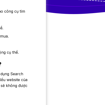
ào công cụ tìm
ể.
 mua.
ng cụ thể.
?
ử dụng Search
Nếu website của
n sẽ không được