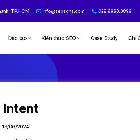
 Thạnh, TP.HCM
info@seosona.com
028.8880.0899
Đào tạo
Kiến thức SEO
Case Study
Chí 
 Intent
: 13/06/2024.