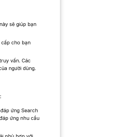
này sẽ giúp bạn
g cấp cho bạn
truy vấn. Các
của người dùng.
:
ể đáp ứng Search
à đáp ứng nhu cầu
ải phù hợp với